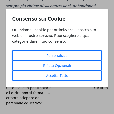
sempre più vittime di vili aggressioni, abbandonati
letteralmente a se stessi",
conclude De Palma.
Consenso sui Cookie
Utilizziamo i cookie per ottimizzare il nostro sito
web e il nostro servizio. Puoi scegliere a quali
categorie dare il tuo consenso.
Facebook
Twitter
Whatsapp
Personalizza
Rifiuta Opzionali
Accetta Tutto
Articolo Precedente
Articolo Successivo
Nidi comunali Ciampino,
Assistente Tecnico per la
USB: "La lotta per il salario
cucitura
e i diritti non si ferma: il 4
ottobre sciopero del
personale educativo"