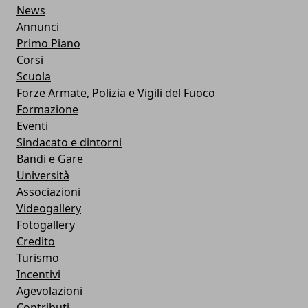
News
Annunci
Primo Piano
Corsi
Scuola
Forze Armate, Polizia e Vigili del Fuoco
Formazione
Eventi
Sindacato e dintorni
Bandi e Gare
Università
Associazioni
Videogallery
Fotogallery
Credito
Turismo
Incentivi
Agevolazioni
Contributi