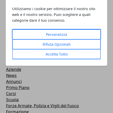
Utilizziamo i cookie per ottimizzare il nostro sito
PULITORE COORDINATORE
web e il nostro servizio. Puoi scegliere a quali
categorie dare il tuo consenso.
05/11/2024
Personalizza
Rifiuta Opzionali
Accetta Tutto
CATEGORIE
Professionisti
Aziende
News
Annunci
Primo Piano
Corsi
Scuola
Forze Armate, Polizia e Vigili del Fuoco
Formazione