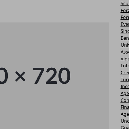
Scu
Forz
For
Eve
Sin
Ban
Uni
Ass
Vid
Fot
Cre
Tur
Ince
Age
Con
Fin
Age
Unc
Gua