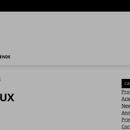
IENDE
X
CA
Pro
NUX
Azi
Ne
Ann
Pri
Cor