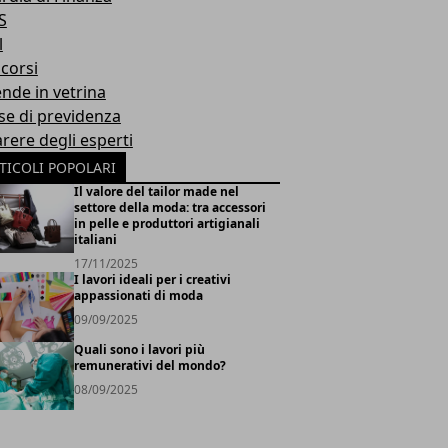
S
l
corsi
ende in vetrina
se di previdenza
arere degli esperti
TICOLI POPOLARI
Il valore del tailor made nel
settore della moda: tra accessori
in pelle e produttori artigianali
italiani
17/11/2025
I lavori ideali per i creativi
appassionati di moda
09/09/2025
Quali sono i lavori più
remunerativi del mondo?
08/09/2025