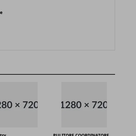
ne
try
PULITORE COORDINATORE