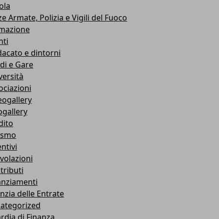
ola
e Armate, Polizia e Vigili del Fuoco
mazione
nti
dacato e dintorni
di e Gare
versità
ociazioni
eogallery
ogallery
dito
ismo
ntivi
volazioni
tributi
anziamenti
nzia delle Entrate
ategorized
rdia di Finanza