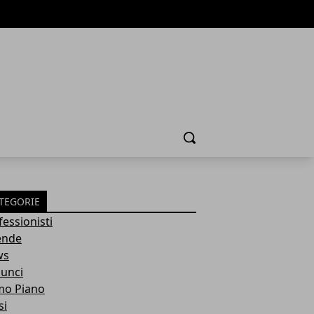
Cerca
TEGORIE
fessionisti
ende
ws
unci
mo Piano
si