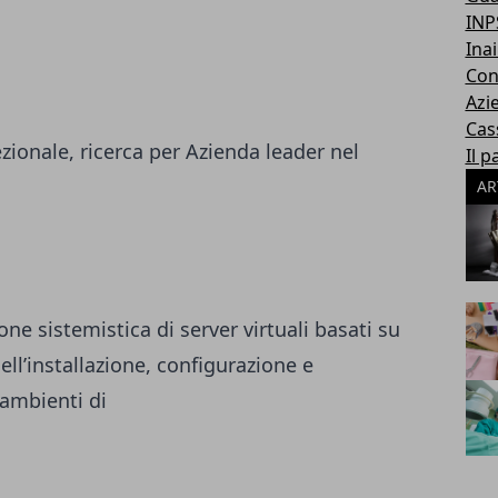
INP
Inai
Con
Azi
Cas
ezionale, ricerca per Azienda leader nel
Il p
AR
one sistemistica di server virtuali basati su
ell’installazione, configurazione e
ambienti di