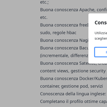
etc.;
Buona conoscenza Apache, config
etc.
Cons
Buona conoscenza freeIPA, config
sudo, regole hbac
Utilizzi
sceglie
Buona conoscenza Nagios, creazio
Buona conoscenza Bacula, gestio
(incrementale, differenziale, full)
Buona conoscenza Satellite, crea
content views, gestione security 
Buona conoscenza Docker/Kubern
container, gestione pod, servizi
Conoscenza della lingua inglese: 
Completano il profilo ottime capa