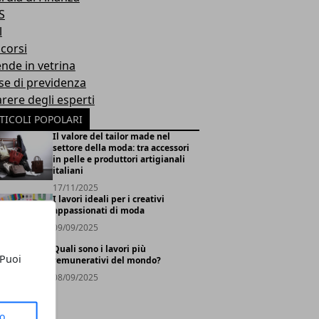
S
l
corsi
ende in vetrina
se di previdenza
arere degli esperti
TICOLI POPOLARI
Il valore del tailor made nel
settore della moda: tra accessori
in pelle e produttori artigianali
italiani
17/11/2025
I lavori ideali per i creativi
appassionati di moda
09/09/2025
Quali sono i lavori più
 Puoi
remunerativi del mondo?
08/09/2025
to