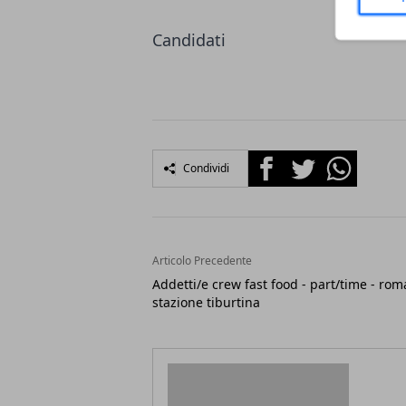
Candidati
Facebook
Twitter
Whatsapp
Condividi
Articolo Precedente
Addetti/e crew fast food - part/time - rom
stazione tiburtina