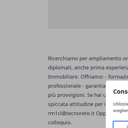
Ricerchiamo per ampliamento or
diplomati, anche prima esperienz
Immobiliare. Offriamo: - formazion
professionale - garantiamo un ot
Cons
più provvigioni. Se hai una forma
spiccata attitudine per i rapporti 
Utilizzi
sceglie
rm1cl@tecnorete.it
Oppure chiama
colloquio.