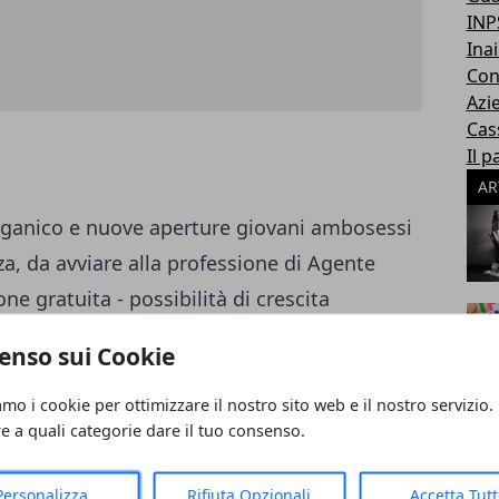
INP
Inai
Con
Azi
Cas
Il p
AR
ganico e nuove aperture giovani ambosessi
a, da avviare alla professione di Agente
e gratuita - possibilità di crescita
timo rimborso spese pari a 1300 + IVA euro
enso sui Cookie
zione superiore, o universitaria, ed una
interpersonali, inviaci il tuo curriculum a:
amo i cookie per ottimizzare il nostro sito web e il nostro servizio.
re a quali categorie dare il tuo consenso.
ci al numero 06.540.9694 per fissare un
Personalizza
Rifiuta Opzionali
Accetta Tut