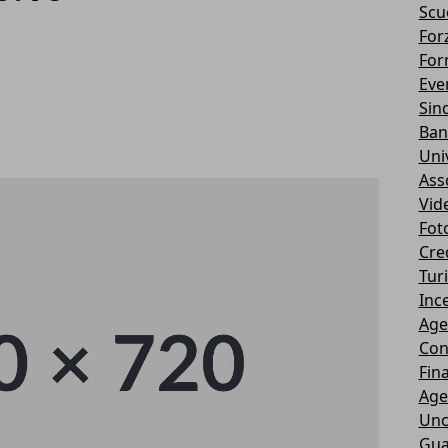
Scu
Forz
For
Eve
Sin
Ban
Uni
Ass
Vid
Fot
Cre
Tur
Ince
Age
Con
Fin
Age
Unc
Gua