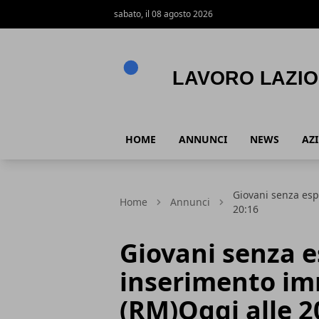
sabato, il 08 agosto 2026
Lavoro Lazio
HOME
ANNUNCI
NEWS
AZ
Giovani senza es
Home
Annunci
20:16
Giovani senza e
inserimento i
(RM)Oggi alle 2