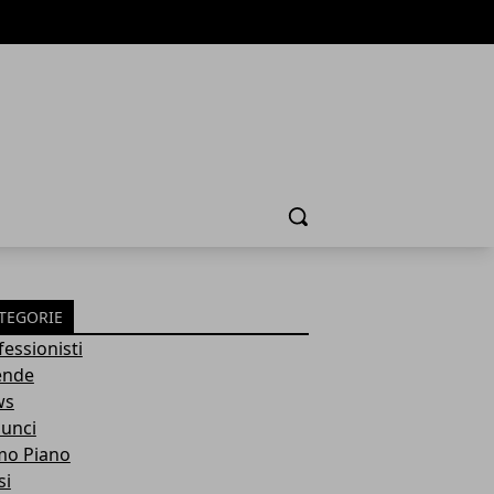
Cerca
TEGORIE
fessionisti
ende
ws
unci
mo Piano
si