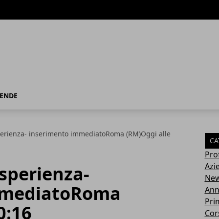
IENDE
perienza- inserimento immediatoRoma (RM)Oggi alle
CA
Pro
Azi
sperienza-
Ne
mmediatoRoma
Ann
Pri
0:16
Cor