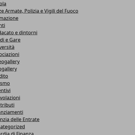
ola
e Armate, Polizia e Vigili del Fuoco
mazione
nti
dacato e dintorni
di e Gare
versità
ociazioni
eogallery
ogallery
dito
ismo
ntivi
volazioni
tributi
anziamenti
nzia delle Entrate
ategorized
rdia di Finanza