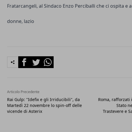
Fratarcangeli, al Sindaco Enzo Perciballi che ci ospita e 
donne, lazio
Facebook
Twitter
Whatsapp
Articolo Precedente
Rai Gulp: "Idefix e gli Irriducibili", da
Roma, rafforzati i
Martedì 22 novembre lo spin-off delle
Stato n
vicende di Asterix
Trastevere e S