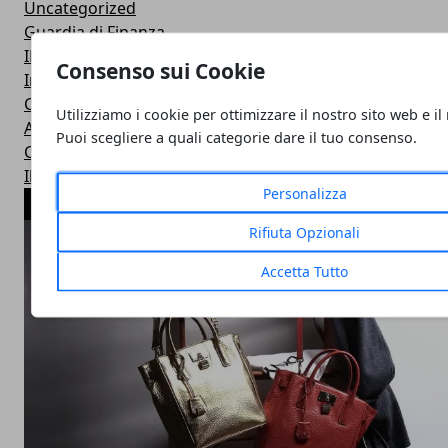
Uncategorized
Guardia di Finanza
INPS
Consenso sui Cookie
Inail
Concorsi
Utilizziamo i cookie per ottimizzare il nostro sito web e il
Aziende in vetrina
Puoi scegliere a quali categorie dare il tuo consenso.
Casse di previdenza
Il parere degli esperti
Personalizza
ARTICOLI POPOLARI
Rifiuta Opzionali
Accetta Tutto