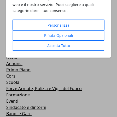
05/11/2024
web e il nostro servizio. Puoi scegliere a quali
categorie dare il tuo consenso.
Personalizza
Rifiuta Opzionali
CATEGORIE
Professionisti
Accetta Tutto
Aziende
News
Annunci
Primo Piano
Corsi
Scuola
Forze Armate, Polizia e Vigili del Fuoco
Formazione
Eventi
Sindacato e dintorni
Bandi e Gare