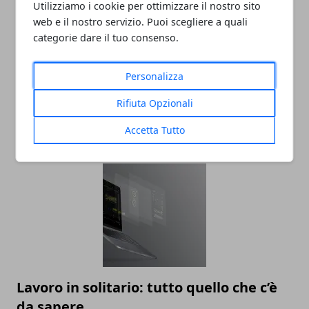
Utilizziamo i cookie per ottimizzare il nostro sito
web e il nostro servizio. Puoi scegliere a quali
categorie dare il tuo consenso.
Personalizza
Social Media Marketing e Mondo del
Rifiuta Opzionali
Lavoro: Un'Analisi
Accetta Tutto
31/07/2023
Lavoro in solitario: tutto quello che c’è
da sapere