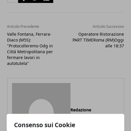
Articolo Precedente
Articolo Successivo
Valle Fontana, Ferrara-
Operatore Ristorazione
Diaco (M5S):
PART TIMERoma (RM)Oggi
"Protocolleremo Odg in
alle 18:37
Città Metropolitana per
fermare lavori in
autotutela"
Redazione
Consenso sui Cookie