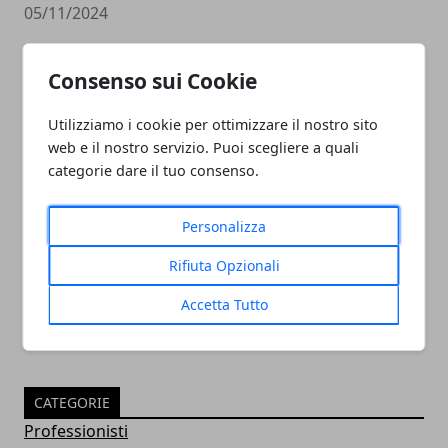
05/11/2024
Consenso sui Cookie
Utilizziamo i cookie per ottimizzare il nostro sito
web e il nostro servizio. Puoi scegliere a quali
categorie dare il tuo consenso.
PULITORE COORDINATORE
Personalizza
05/11/2024
Rifiuta Opzionali
Accetta Tutto
CATEGORIE
Professionisti