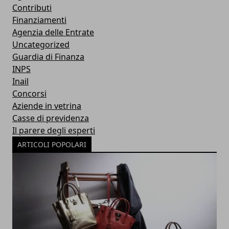
Contributi
Finanziamenti
Agenzia delle Entrate
Uncategorized
Guardia di Finanza
INPS
Inail
Concorsi
Aziende in vetrina
Casse di previdenza
Il parere degli esperti
ARTICOLI POPOLARI