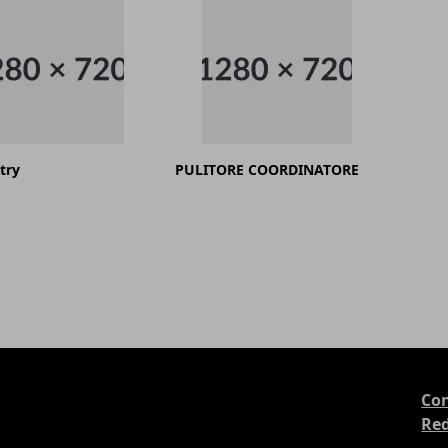
try
PULITORE COORDINATORE
Con
Re