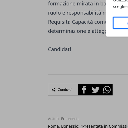
formazione mirata in base alle di
sceglie
ruolo e responsabilità maggiori 
Requisiti: Capacità comunicative 
determinazione e atteggiamento
Candidati
Facebook
Twitter
Whatsapp
Condividi
Articolo Precedente
Roma, Bonessio: "Presentata in Commiss