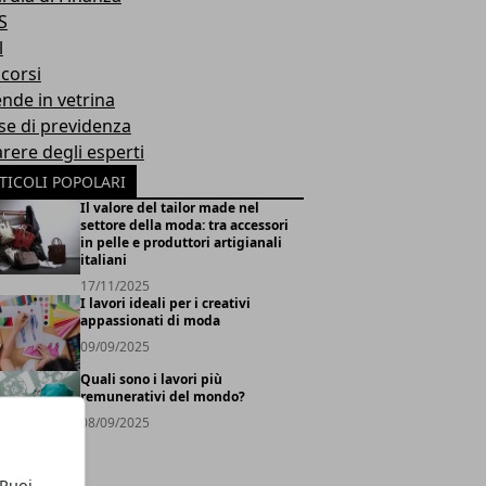
S
l
corsi
ende in vetrina
se di previdenza
arere degli esperti
TICOLI POPOLARI
Il valore del tailor made nel
settore della moda: tra accessori
in pelle e produttori artigianali
italiani
17/11/2025
I lavori ideali per i creativi
appassionati di moda
09/09/2025
Quali sono i lavori più
remunerativi del mondo?
08/09/2025
 Puoi