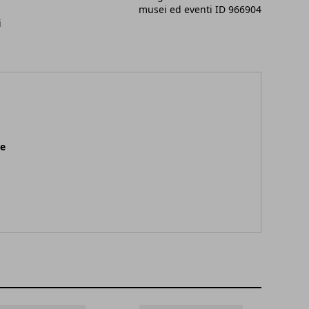
musei ed eventi ID 966904
i
ne