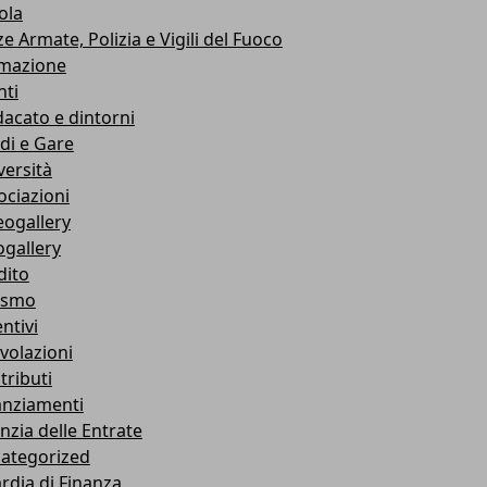
ola
e Armate, Polizia e Vigili del Fuoco
mazione
nti
dacato e dintorni
di e Gare
versità
ociazioni
eogallery
ogallery
dito
ismo
ntivi
volazioni
tributi
anziamenti
nzia delle Entrate
ategorized
rdia di Finanza