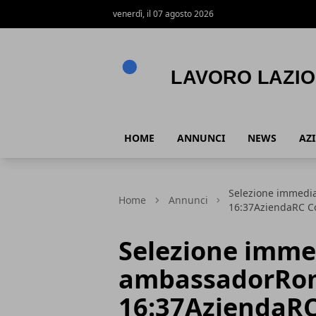
venerdì, il 07 agosto 2026
Lavoro Lazio
HOME
ANNUNCI
NEWS
AZ
Selezione immedi
Home
Annunci
16:37AziendaRC 
Selezione imme
ambassadorRom
16:37AziendaR