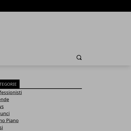
Cerca
TEGORIE
fessionisti
ende
ws
unci
mo Piano
si