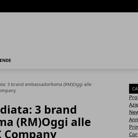
IENDE
ata: 3 brand ambassadorRoma (RM)Oggi alle
CA
Company
Pro
Azi
diata: 3 brand
Ne
a (RM)Oggi alle
Ann
Pri
C Company
Cor