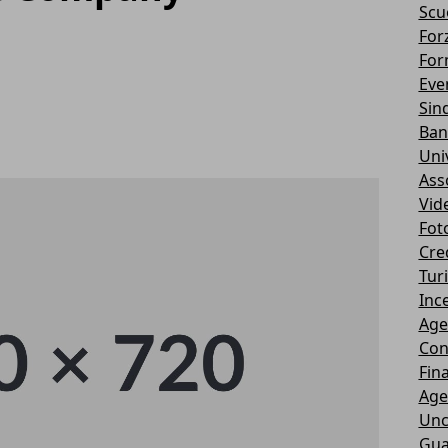
Scu
Forz
For
Eve
Sin
Ban
Uni
Ass
Vid
Fot
Cre
Tur
Ince
Age
Con
Fin
Age
Unc
Gua